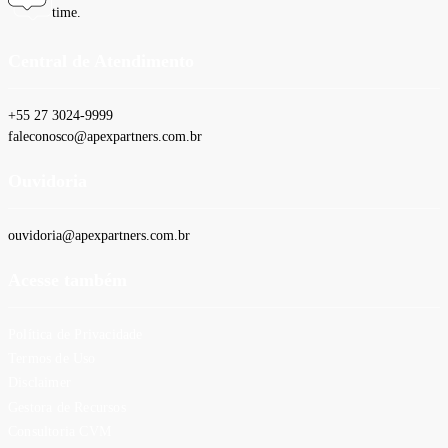
time.
Central de Atendimento
+55 27 3024-9999
faleconosco@apexpartners.com.br
Ouvidoria
ouvidoria@apexpartners.com.br
Acesse também
Política de Privacidade
Termos de Uso
Disclaimer
Gestora de Recursos
Consultoria CVM