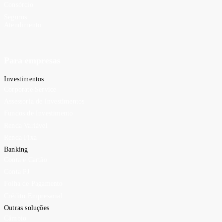
Consórcio
Seguros
Atendimento
Para empresas
Investimentos
Corporate Service
Assessoria de Investimentos
Fundos de Investimento
Renda Variável
Renda Fixa
Banking
Conta e Cartão
Conta PJ
Folha de Pagamento
Crédito Empresarial
Outras soluções
Câmbio