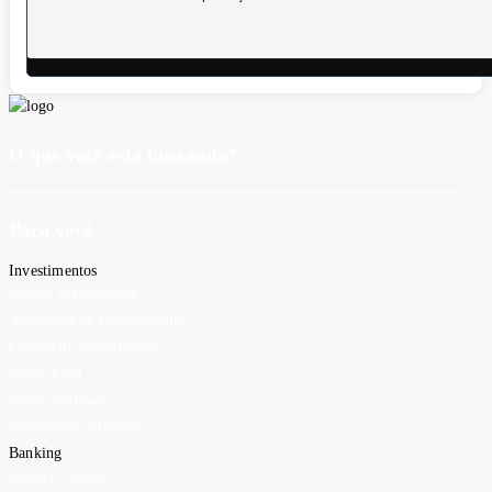
O que você está buscando?
Para você
Investimentos
Wealth Management
Assessoria de Investimentos
Fundos de Investimento
Renda Fixa
Renda Variável
Previdência Privada
Banking
Conta e Cartão