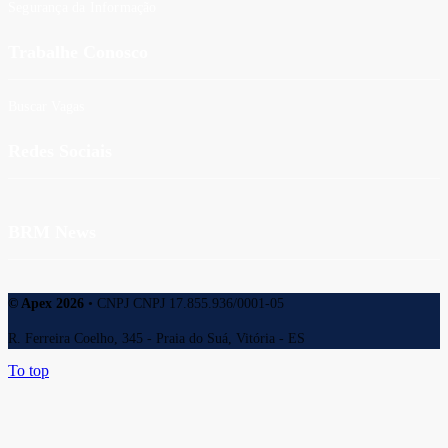
Segurança da Informação
Trabalhe Conosco
Buscar Vagas
Redes Sociais
BRM News
© Apex 2026
• CNPJ CNPJ 17.855.936/0001-05
R. Ferreira Coelho, 345 - Praia do Suá, Vitória - ES
To top