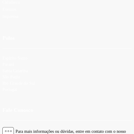
Cidadania
Eventos
Imprensa
Polos
Espírito Santo
Paraná
Santa Catarina
São Paulo
Rio Grande do Sul
Portugal
Fale Conosco
Para mais informações ou dúvidas, entre em contato com o nosso