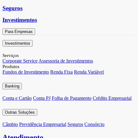
Seguros
Investimentos
Para Empresas
Investimentos
Serviços
Corporate Service
Assessoria de Investimentos
Produtos
Fundos de Investimento
Renda Fixa
Renda Variável
Banking
Conta e Cartão
Conta PJ
Folha de Pagamento
Crédito Empresarial
Outras Soluções
Câmbio
Previdência Empresarial
Seguros
Consórcio
Atendimento