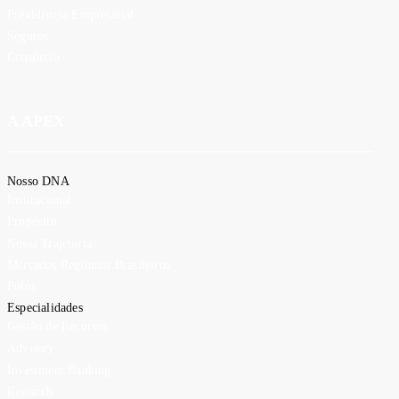
Previdência Empresarial
Seguros
Consórcio
A APEX
Nosso DNA
Institucional
Propósito
Nossa Trajetória
Mercados Regionais Brasileiros
Polos
Especialidades
Gestão de Recursos
Advisory
Investment Banking
Research