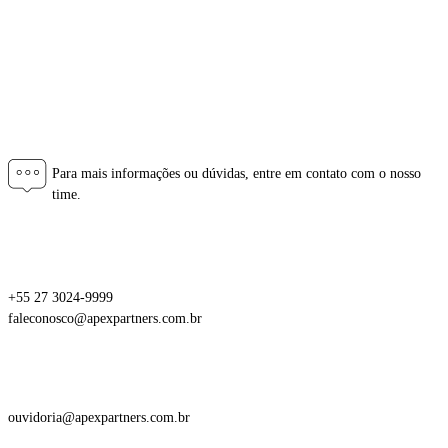
Rio Grande do Sul
Portugal
Fale Conosco
Para mais informações ou dúvidas, entre em contato com o nosso
time.
Central de Atendimento
+55 27 3024-9999
faleconosco@apexpartners.com.br
Ouvidoria
ouvidoria@apexpartners.com.br