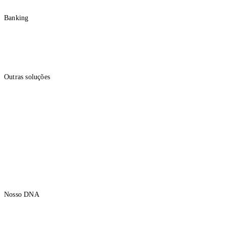
Renda Fixa
Banking
Conta e Cartão
Conta PJ
Folha de Pagamento
Crédito Empresarial
Outras soluções
Câmbio
Previdência Empresarial
Seguros
Consórcio
A APEX
Nosso DNA
Institucional
Propósito