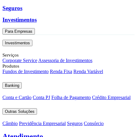
Seguros
Investimentos
Para Empresas
Investimentos
Serviços
Corporate Service
Assessoria de Investimentos
Produtos
Fundos de Investimento
Renda Fixa
Renda Variável
Banking
Conta e Cartão
Conta PJ
Folha de Pagamento
Crédito Empresarial
Outras Soluções
Câmbio
Previdência Empresarial
Seguros
Consórcio
Atendimento