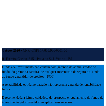
Buscar Vagas
Redes Sociais
BRM News
© Apex 2026
• CNPJ CNPJ 17.855.936/0001-05
R. Ferreira Coelho, 345 - Praia do Suá, Vitória - ES
Fundos de investimento não contam com garantia do administrador do
fundo, do gestor da carteira, de qualquer mecanismo de seguro ou, ainda,
do fundo garantidor de créditos - FGC.
A rentabilidade obtida no passado não representa garantia de rentabilidade
futura.
É recomendada a leitura cuidadosa do prospecto e regulamento do fundo de
investimento pelo investidor ao aplicar seus recursos.