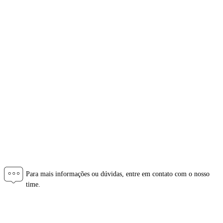
Polos
Espírito Santo
Paraná
Santa Catarina
São Paulo
Rio Grande do Sul
Portugal
Fale Conosco
Para mais informações ou dúvidas, entre em contato com o nosso
time.
Central de Atendimento