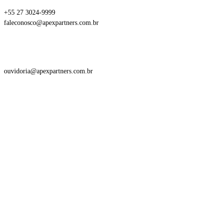
+55 27 3024-9999
faleconosco@apexpartners.com.br
Ouvidoria
ouvidoria@apexpartners.com.br
Acesse também
Política de Privacidade
Termos de Uso
Disclaimer
Gestora de Recursos
Consultoria CVM
Segurança da Informação
Trabalhe Conosco