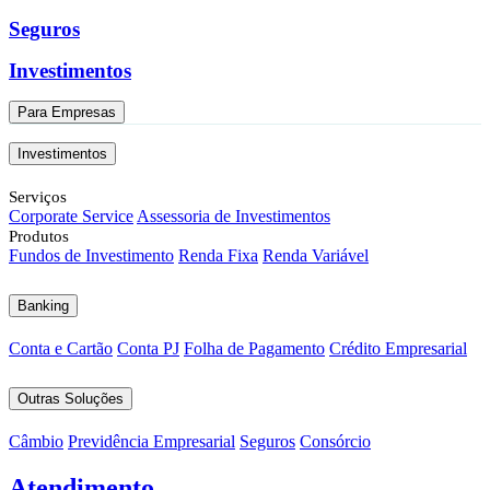
Seguros
Investimentos
Para Empresas
Investimentos
Serviços
Corporate Service
Assessoria de Investimentos
Produtos
Fundos de Investimento
Renda Fixa
Renda Variável
Banking
Conta e Cartão
Conta PJ
Folha de Pagamento
Crédito Empresarial
Outras Soluções
Câmbio
Previdência Empresarial
Seguros
Consórcio
Atendimento