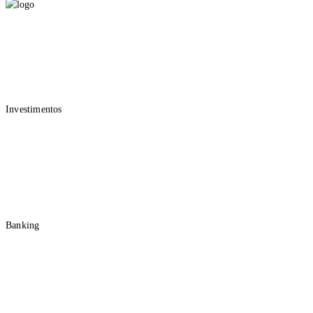
O que você está buscando?
Para você
Investimentos
Wealth Management
Assessoria de Investimentos
Fundos de Investimento
Renda Fixa
Renda Variável
Previdência Privada
Banking
Conta e Cartão
Consórcio
Seguros
Atendimento