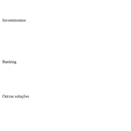
Para empresas
Investimentos
Corporate Service
Assessoria de Investimentos
Fundos de Investimento
Renda Variável
Renda Fixa
Banking
Conta e Cartão
Conta PJ
Folha de Pagamento
Crédito Empresarial
Outras soluções
Câmbio
Previdência Empresarial
Seguros
Consórcio