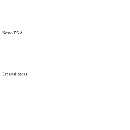
A APEX
Nosso DNA
Institucional
Propósito
Nossa Trajetória
Mercados Regionais Brasileiros
Polos
Especialidades
Gestão de Recursos
Advisory
Investment Banking
Research
Cidadania
Eventos
Imprensa