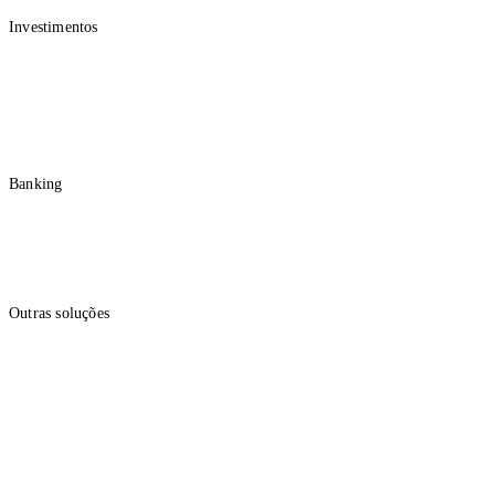
Investimentos
Corporate Service
Assessoria de Investimentos
Fundos de Investimento
Renda Variável
Renda Fixa
Banking
Conta e Cartão
Conta PJ
Folha de Pagamento
Crédito Empresarial
Outras soluções
Câmbio
Previdência Empresarial
Seguros
Consórcio