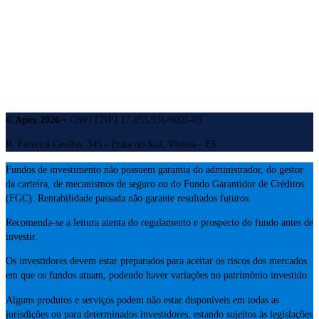
Redes Sociais
BRM News
© Apex 2026
• CNPJ CNPJ 17.855.936/0001-05
R. Ferreira Coelho, 345 - Praia do Suá, Vitória - ES
Fundos de investimento não possuem garantia do administrador, do gestor
da carteira, de mecanismos de seguro ou do Fundo Garantidor de Créditos
(FGC). Rentabilidade passada não garante resultados futuros.
Recomenda-se a leitura atenta do regulamento e prospecto do fundo antes de
investir.
Os investidores devem estar preparados para aceitar os riscos dos mercados
em que os fundos atuam, podendo haver variações no patrimônio investido.
Alguns produtos e serviços podem não estar disponíveis em todas as
jurisdições ou para determinados investidores, estando sujeitos às legislações