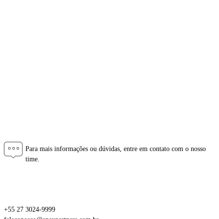
Espírito Santo
Paraná
Santa Catarina
São Paulo
Rio Grande do Sul
Portugal
Fale Conosco
Para mais informações ou dúvidas, entre em contato com o nosso
time.
Central de Atendimento
+55 27 3024-9999