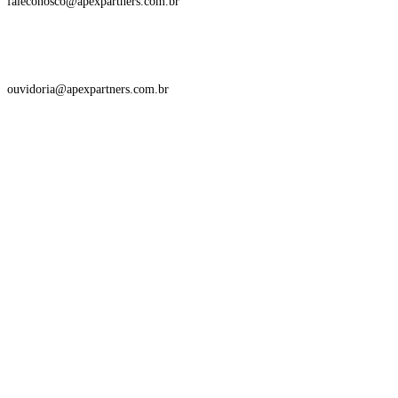
faleconosco@apexpartners.com.br
Ouvidoria
ouvidoria@apexpartners.com.br
Acesse também
Política de Privacidade
Termos de Uso
Disclaimer
Gestora de Recursos
Consultoria CVM
Segurança da Informação
Trabalhe Conosco
Buscar Vagas