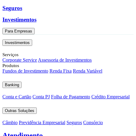
Seguros
Investimentos
Para Empresas
Investimentos
Serviços
Corporate Service
Assessoria de Investimentos
Produtos
Fundos de Investimento
Renda Fixa
Renda Variável
Banking
Conta e Cartão
Conta PJ
Folha de Pagamento
Crédito Empresarial
Outras Soluções
Câmbio
Previdência Empresarial
Seguros
Consórcio
Atendimento