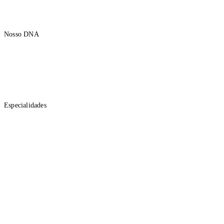
A APEX
Nosso DNA
Institucional
Propósito
Nossa Trajetória
Mercados Regionais Brasileiros
Polos
Especialidades
Gestão de Recursos
Advisory
Investment Banking
Research
Cidadania
Eventos
Imprensa
Polos